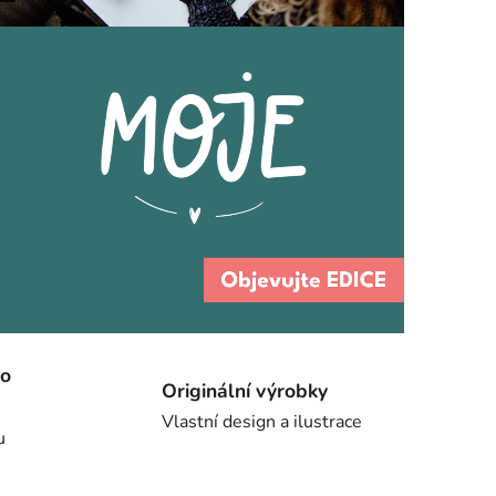
cí
ho
Originální výrobky
Vlastní design a ilustrace
u