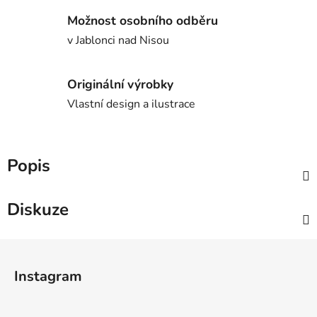
Možnost osobního odběru
v Jablonci nad Nisou
Originální výrobky
Vlastní design a ilustrace
Popis
Diskuze
Z
á
Instagram
p
a