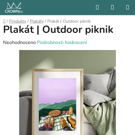
Přejít
Hledat
NÁKUP
na
KOŠÍK
obsah
Domů
/
Produkty
/
Plakáty
/
Plakát | Outdoor piknik
Plakát | Outdoor piknik
Průměrné
Neohodnoceno
Podrobnosti hodnocení
hodnocení
produktu
je
0,0
z
5
hvězdiček.