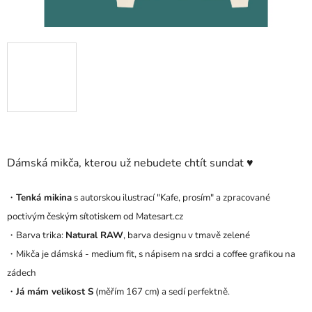
Dámská mikča, kterou už nebudete chtít sundat ♥
・
Tenká mikina
s autorskou ilustrací "Kafe, prosím" a zpracované
poctivým českým sítotiskem od Matesart.cz
・Barva trika:
Natural RAW
, barva designu v tmavě zelené
・Mikča je dámská - medium fit, s nápisem na srdci a coffee grafikou na
zádech
・
Já mám velikost S
(měřím 167 cm) a sedí perfektně.