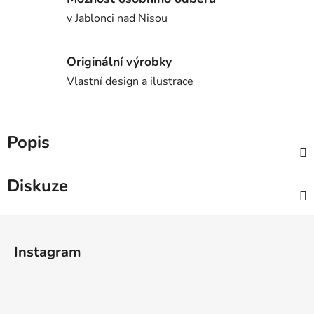
v Jablonci nad Nisou
Originální výrobky
Vlastní design a ilustrace
Popis
Diskuze
Z
á
Instagram
p
a
t