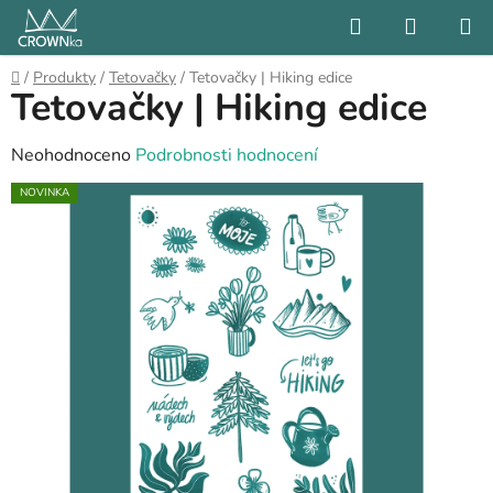
Přejít
Hledat
NÁKUP
na
KOŠÍK
obsah
Domů
/
Produkty
/
Tetovačky
/
Tetovačky | Hiking edice
Tetovačky | Hiking edice
Průměrné
Neohodnoceno
Podrobnosti hodnocení
hodnocení
NOVINKA
produktu
je
0,0
z
5
hvězdiček.