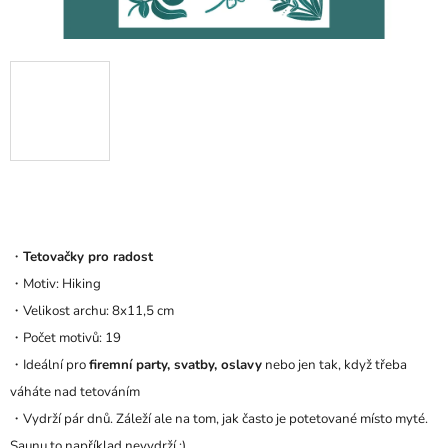
・
Tetovačky pro radost
・Motiv: Hiking
・Velikost archu: 8x11,5 cm
・Počet motivů: 19
・Ideální pro
firemní party, svatby, oslavy
nebo jen tak, když třeba
váháte nad tetováním
・Vydrží pár dnů
. Záleží ale na tom, jak často je potetované místo myté.
Saunu to například nevydrží :)