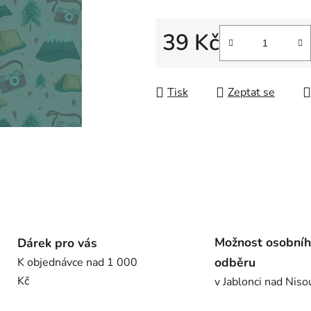
5
hvězdiček.
39 Kč
Měrná cena:
Tisk
Zeptat se
Možnost osobní
Dárek pro vás
odběru
K objednávce nad 1 000
Kč
v Jablonci nad Niso