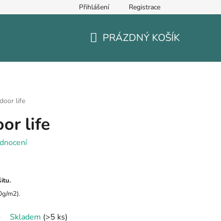
Přihlášení
Registrace
PRÁZDNÝ KOŠÍK
NÁKUPNÍ
KOŠÍK
door life
or life
dnocení
itu.
0g/m2).
Skladem
(>5 ks)