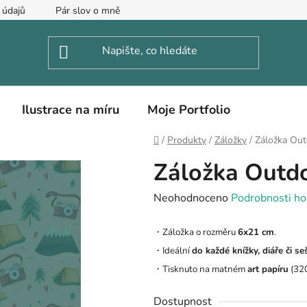
 údajů
Pár slov o mně
Ilustrace na míru
Moje Portfolio
Domů
/
Produkty
/
Záložky
/
Záložka Out
Záložka Outdo
Průměrné
Neohodnoceno
Podrobnosti ho
hodnocení
・Záložka o rozměru
6x21 cm
.
produktu
・Ideální
do každé knížky, diáře či seš
je
・Tisknuto na matném
art papíru
(32
0,0
z
Dostupnost