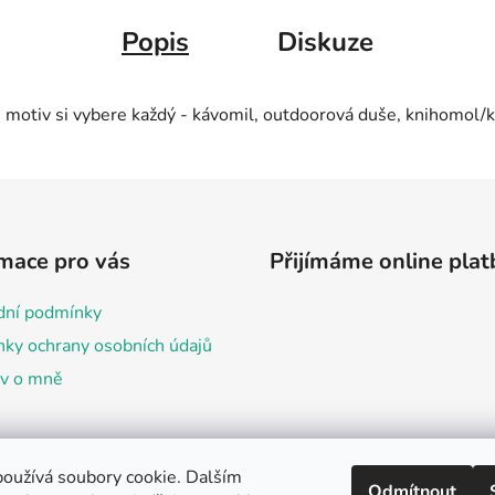
Popis
Diskuze
ůj motiv si vybere každý - kávomil, outdoorová duše, knihomol/ka
mace pro vás
Přijímáme online plat
ní podmínky
ky ochrany osobních údajů
ov o mně
oužívá soubory cookie. Dalším
Odmítnout