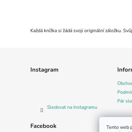
Každá knížka si žádá svoji originální záložku. Sv
Z
á
Instagram
Infor
p
a
Obchod
t
Podmín
í
Pár sl
Sledovat na Instagramu
Facebook
Tento web p