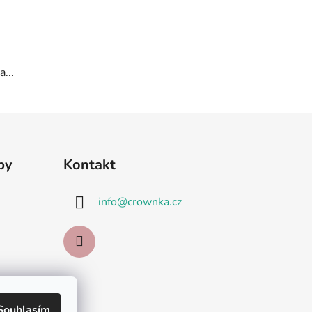
...
by
Kontakt
info
@
crownka.cz
Souhlasím