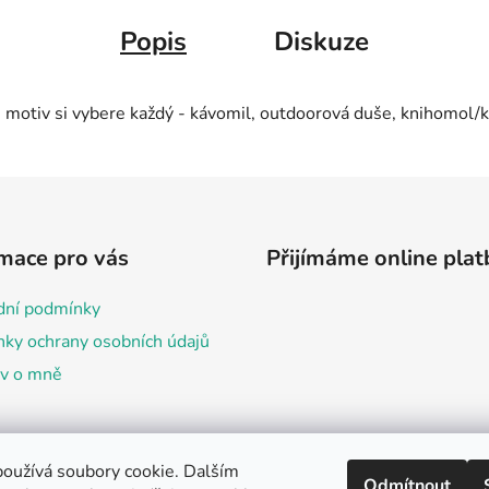
Popis
Diskuze
ůj motiv si vybere každý - kávomil, outdoorová duše, knihomol/ka
mace pro vás
Přijímáme online plat
ní podmínky
ky ochrany osobních údajů
ov o mně
oužívá soubory cookie. Dalším
Odmítnout