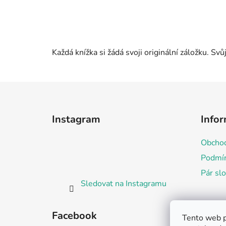
Každá knížka si žádá svoji originální záložku. Sv
Z
á
Instagram
Infor
p
a
Obchod
t
Podmín
í
Pár sl
Sledovat na Instagramu
Facebook
Tento web p