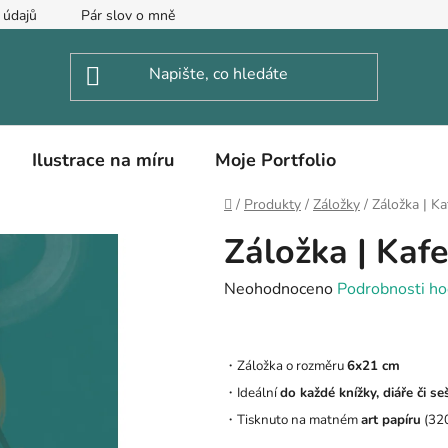
 údajů
Pár slov o mně
Ilustrace na míru
Moje Portfolio
Domů
/
Produkty
/
Záložky
/
Záložka | Ka
Záložka | Kafe
Průměrné
Neohodnoceno
Podrobnosti ho
hodnocení
produktu
・Záložka o rozměru
6x21 cm
je
・Ideální
do každé knížky, diáře či se
0,0
・Tisknuto na matném
art papíru
(32
z