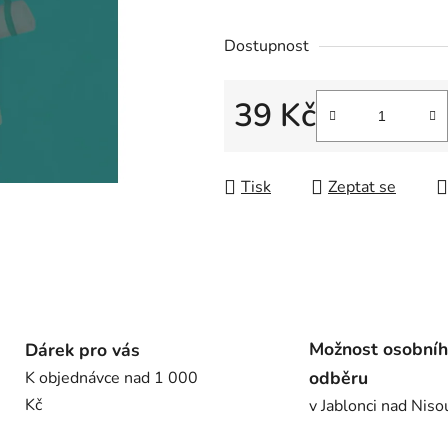
5
hvězdiček.
Dostupnost
39 Kč
Měrná cena:
Tisk
Zeptat se
Možnost osobní
Dárek pro vás
odběru
K objednávce nad 1 000
Kč
v Jablonci nad Niso