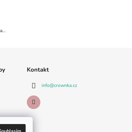
...
by
Kontakt
info
@
crownka.cz
Souhlasím