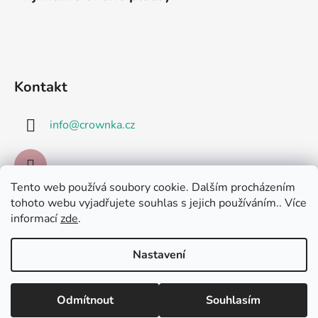
Kontakt
info
@
crownka.cz
Tento web používá soubory cookie. Dalším procházením
tohoto webu vyjadřujete souhlas s jejich používáním.. Více
Facebook
informací
zde
.
Nastavení
Odmítnout
Souhlasím
Vytvořil Shoptet