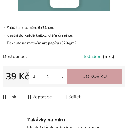
・Záložka o rozměru
6x21 cm
.
・Ideální
do každé knížky, diáře či sešitu.
・Tisknuto na matném
art papíru
(320g/m2).
Dostupnost
Skladem
(5 ks)
39 Kč
DO KOŠÍKU
Měrná cena:
Tisk
Zeptat se
Sdílet
Zakázky na míru
Ideální dárek nebo jen tak pro radost