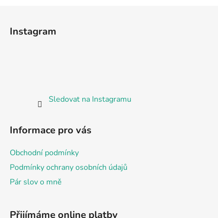
Z
á
Instagram
p
a
t
í
Sledovat na Instagramu
Informace pro vás
Obchodní podmínky
Podmínky ochrany osobních údajů
Pár slov o mně
Přijímáme online platby