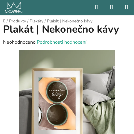
Přejít
Hledat
NÁKUP
na
KOŠÍK
obsah
Domů
/
Produkty
/
Plakáty
/
Plakát | Nekonečno kávy
Plakát | Nekonečno kávy
Průměrné
Neohodnoceno
Podrobnosti hodnocení
hodnocení
produktu
je
0,0
z
5
hvězdiček.