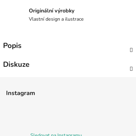
Originální výrobky
Vlastní design a ilustrace
Popis
Diskuze
Z
á
Instagram
p
a
t
í
Sledovat na Instagramu